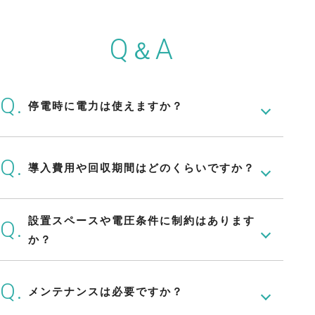
Q
A
＆
Q.
停電時に電力は使えますか？
はい、停電時でも施設内電力のバックアッ
Q.
導入費用や回収期間はどのくらいですか？
プとして利用可能です。
設置スペースや電圧条件に制約はあります
規模や設置条件により異なりますが、小規
Q.
模自家消費用は比較的短期間での回収を想
か？
定できます。
小型・コンパクト設計で、多様な施設に対
Q.
メンテナンスは必要ですか？
応可能です。直流高電圧対応により設置面